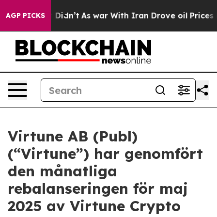
ell, it Didn’t
As war With Iran Drove oil Prices High
AGP PICKS
Virtune AB (Publ)
(“Virtune”) har genomfört
den månatliga
rebalanseringen för maj
2025 av Virtune Crypto