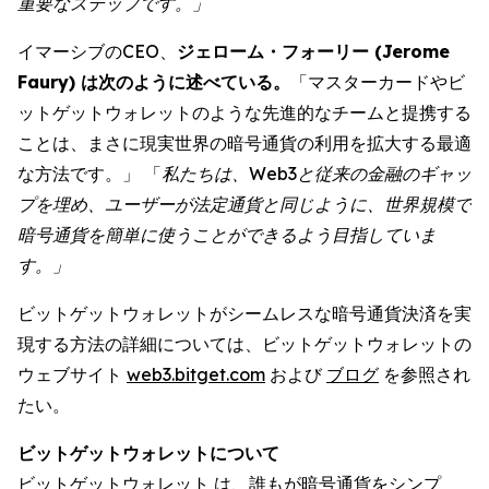
重要なステップです。」
イマーシブのCEO、
ジェローム・フォーリー (Jerome
Faury) は次のように述べている。
「マスターカードやビ
ットゲットウォレットのような先進的なチームと提携する
ことは、まさに現実世界の暗号通貨の利用を拡大する最適
な方法です。」 「
私たちは、Web3と従来の金融のギャッ
プを埋め、ユーザーが法定通貨と同じように、世界規模で
暗号通貨を簡単に使うことができるよう目指していま
す。」
ビットゲットウォレットがシームレスな暗号通貨決済を実
現する方法の詳細については、ビットゲットウォレットの
ウェブサイト
web3.bitget.com
および
ブログ
を参照され
たい。
ビットゲットウォレットについて
ビットゲットウォレット
は、誰もが暗号通貨をシンプ