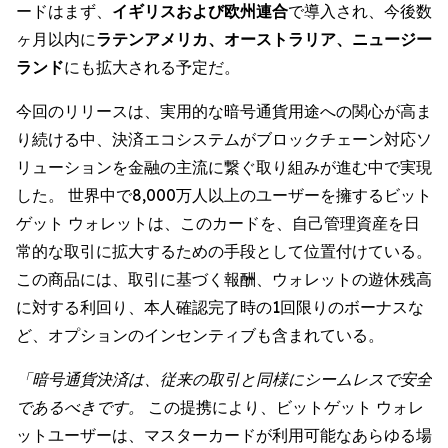
ードはまず、
イギリスおよび欧州連合
で導入され、今後数
ヶ月以内に
ラテンアメリカ、オーストラリア、ニュージー
ランド
にも拡大される予定だ。
今回のリリースは、実用的な暗号通貨用途への関心が高ま
り続ける中、決済エコシステムがブロックチェーン対応ソ
リューションを金融の主流に繋ぐ取り組みが進む中で実現
した。 世界中で8,000万人以上のユーザーを擁するビット
ゲット ウォレットは、このカードを、自己管理資産を日
常的な取引に拡大するための手段として位置付けている。
この商品には、取引に基づく報酬、ウォレットの遊休残高
に対する利回り、本人確認完了時の1回限りのボーナスな
ど、オプションのインセンティブも含まれている。
「暗号通貨決済は、従来の取引と同様にシームレスで安全
であるべきです。
この提携により、ビットゲット ウォレ
ットユーザーは、マスターカードが利用可能なあらゆる場