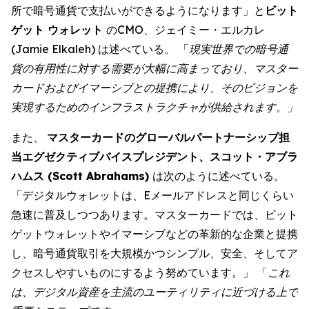
所で暗号通貨で支払いができるようになります」と
ビット
ゲット ウォレット
のCMO、ジェイミー・エルカレ
(Jamie Elkaleh) は述べている。 「
現実世界での暗号通
貨の有用性に対する需要が大幅に高まっており、マスター
カードおよびイマーシブとの提携により、そのビジョンを
実現するためのインフラストラクチャが供給されます。」
また、
マスターカードのグローバルパートナーシップ担
当エグゼクティブバイスプレジデント、スコット・アブラ
ハムス (Scott Abrahams)
は次のように述べている。
「デジタルウォレットは、Eメールアドレスと同じくらい
急速に普及しつつあります。マスターカードでは、ビット
ゲットウォレットやイマーシブなどの革新的な企業と提携
し、暗号通貨取引を大規模かつシンプル、安全、そしてア
クセスしやすいものにするよう努めています。」 「
これ
は、デジタル資産を主流のユーティリティに近づける上で