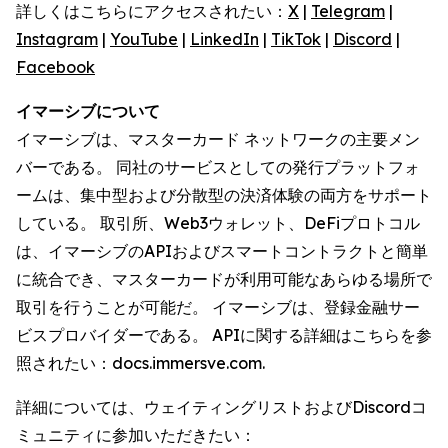
詳しくはこちらにアクセスされたい：
X
|
Telegram
|
Instagram
|
YouTube
|
LinkedIn
|
TikTok
|
Discord
|
Facebook
イマーシブについて
イマーシブは、マスターカード ネットワークの主要メン
バーである。 同社のサービスとしての発行プラットフォ
ームは、集中型および分散型の決済体験の両方をサポート
している。 取引所、Web3ウォレット、DeFiプロトコル
は、イマーシブのAPIおよびスマートコントラクトと簡単
に統合でき、マスターカードが利用可能なあらゆる場所で
取引を行うことが可能だ。 イマーシブは、登録金融サー
ビスプロバイダーである。 APIに関する詳細はこちらを参
照されたい：docs.immersve.com.
詳細については、ウェイティングリストおよびDiscordコ
ミュニティに参加いただきたい：