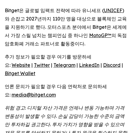
Bitget은 글로벌 임팩트 전략에 따라 유니세프 (
UNICEF
)
와 손잡고 2027년까지 110만 명을 대상으로 블록체인 교육
을 지원하기로 했다. 모터스포츠 분야에서 Bitget은 세계에
서 가장 스릴 넘치는 챔피언십 중 하나인
MotoGP™
의 독점
암호화폐 거래소 파트너로 활동중이다.
추가 정보가 필요할 경우 여기를 방문하세
요:
Website
|
Twitter
|
Telegram
|
LinkedIn
|
Discord
|
Bitget Wallet
언론 문의가 필요할 경우 다음 연락처로 문의하세
요:
media@bitget.com
위험
경고
:
디지털
자산
가격은
언제나
변동
가능하며
가격
변동성이
발생할
수
있다
.
손실
감당이
가능한
수준의
금액
만
투자하길
권고한다
.
투자
가치가
영향을
받을
수
있으며
재무
목표를
달성하지
못하거나
투자
원금을
회수하지
못할