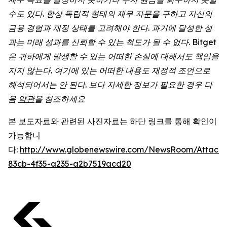
수도
있다
.
항상
독립적
형태의
재무
자문을
구하고
자신의
금융
경험과
재정
상태를
고려해야
한다
.
과거에
달성한
성
과는
미래
성과를
신뢰할
수
있는
척도가
될
수
없다
. Bitget
은
귀하에게
발생할
수
있는
어떠한
손실에
대해서도
책임을
지지
않는다
.
여기에
있는
어떠한
내용도
재정적
조언으로
해석되어서는
안
된다
.
보다
자세한
정보가
필요한
경우
다
음
약관
을
참조하세요
본 보도자료와 관련된 사진자료는 하단 링크를 통해 확인이
가능합니
다:
http://www.globenewswire.com/NewsRoom/Attach
83cb-4f35-a235-a2b7519acd20