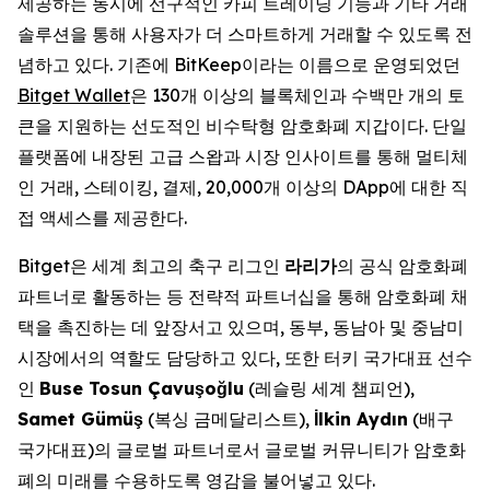
제공하는 동시에 선구적인 카피 트레이딩 기능과 기타 거래
솔루션을 통해 사용자가 더 스마트하게 거래할 수 있도록 전
념하고 있다. 기존에 BitKeep이라는 이름으로 운영되었던
Bitget Wallet
은 130개 이상의 블록체인과 수백만 개의 토
큰을 지원하는 선도적인 비수탁형 암호화폐 지갑이다. 단일
플랫폼에 내장된 고급 스왑과 시장 인사이트를 통해 멀티체
인 거래, 스테이킹, 결제, 20,000개 이상의 DApp에 대한 직
접 액세스를 제공한다.
Bitget은 세계 최고의 축구 리그인
라리가
의 공식 암호화폐
파트너로 활동하는 등 전략적 파트너십을 통해 암호화폐 채
택을 촉진하는 데 앞장서고 있으며, 동부, 동남아 및 중남미
시장에서의 역할도 담당하고 있다, 또한 터키 국가대표 선수
인
Buse Tosun Çavu
ş
o
ğ
lu
(레슬링 세계 챔피언),
Samet Gümü
ş
(복싱 금메달리스트),
İ
lkin Ayd
ı
n
(배구
국가대표)의 글로벌 파트너로서 글로벌 커뮤니티가 암호화
폐의 미래를 수용하도록 영감을 불어넣고 있다.